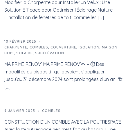
Modifier la Charpente pour Installer un Velux : Une
Solution Efficace pour Optimiser l’Éclairage Naturel
L’installation de fenêtres de toit, comme les […]
10 FÉVRIER 2025
CHARPENTE
,
COMBLES
,
COUVERTURE
,
ISOLATION
,
MAISON
BOIS
,
SOLAIRE
,
SURÉLÉVATION
MA PRIME RÉNOV’ MA PRIME RÉNOV’🌱 – ⏱️ Des
modalités du dispositif qui devaient s’appliquer
jusqu’au 31 décembre 2024 sont prolongées d’un an. 🏗️
[…]
9 JANVIER 2025
COMBLES
CONSTRUCTION D’UN COMBLE AVEC LA POUTRESPACE
Avec la #Poutrespace rien n’est fait au hasard !! Une