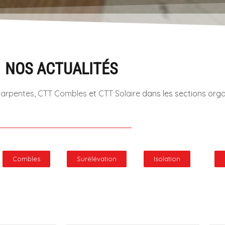
NOS ACTUALITÉS
arpentes
,
CTT Combles
et
CTT Solaire
dans les sections orga
Combles
Surélévation
Isolation