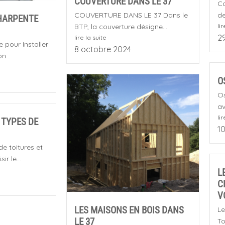
COUVERTURE DANS LE 37
Co
COUVERTURE DANS LE 37 Dans le
de
HARPENTE
BTP, la couverture désigne...
lir
2
lire la suite
 pour Installer
8 octobre 2024
n...
O
Os
av
lir
 TYPES DE
1
de toitures et
r le...
L
C
V
LES MAISONS EN BOIS DANS
Le
LE 37
To