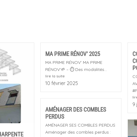
MA PRIME RÉNOV’ 2025
C
C
MA PRIME RÉNOV’ MA PRIME
P
RÉNOV’🌱 – ⏱️ Des modalités...
lire la suite
C
10 février 2025
A
#P
lir
9 
AMÉNAGER DES COMBLES
PERDUS
AMÉNAGER SES COMBLES PERDUS
Aménager des combles perdus :
HARPENTE