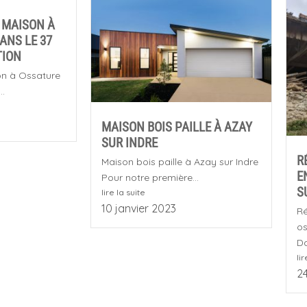
 MAISON À
ANS LE 37
TION
on à Ossature
..
MAISON BOIS PAILLE À AZAY
SUR INDRE
R
Maison bois paille à Azay sur Indre
E
Pour notre première...
S
lire la suite
10 janvier 2023
Ré
os
Da
lir
2