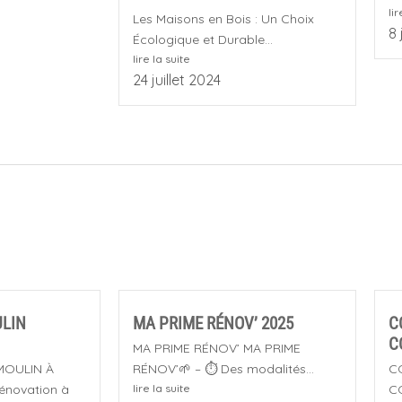
lir
Les Maisons en Bois : Un Choix
8 
Écologique et Durable...
lire la suite
24 juillet 2024
LIN
MA PRIME RÉNOV’ 2025
C
C
MA PRIME RÉNOV’ MA PRIME
MOULIN À
RÉNOV’🌱 – ⏱️ Des modalités...
C
novation à
lire la suite
C